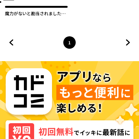
魔力がないと勘当されました
が、王宮で聖女はじめます
1
前のページへ
ページ
へ
次の