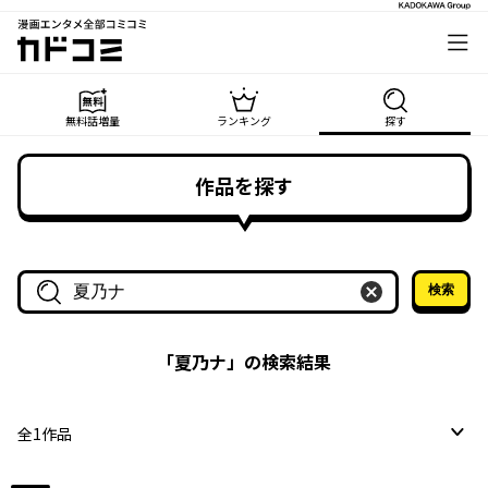
漫画エンタメ全部コミコミ
カドコミ
無料話増量
ランキング
探す
作品を探す
検索
作品名・作家名で探す
「
夏乃ナ
」の検索結果
全
1
作品