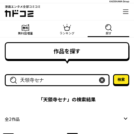
漫画エンタメ全部コミコミ
カドコミ
無料話増量
ランキング
探す
作品を探す
検索
作品名・作家名で探す
「
天領寺セナ
」の検索結果
全
2
作品