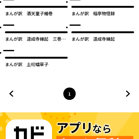
まんが訳 酒天童子繪巻
まんが訳 稲亭物怪録
まんが訳 道成寺縁起 三巻本
まんが訳 道成寺縁起
版
まんが訳 土螲蟷草子
1
前のページへ
ページ
へ
次の