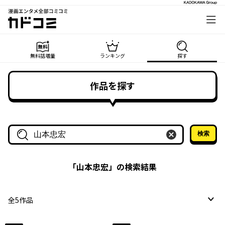
漫画エンタメ全部コミコミ
カドコミ
無料話増量
ランキング
探す
作品を探す
検索
作品名・作家名で探す
「
山本忠宏
」の検索結果
全
5
作品