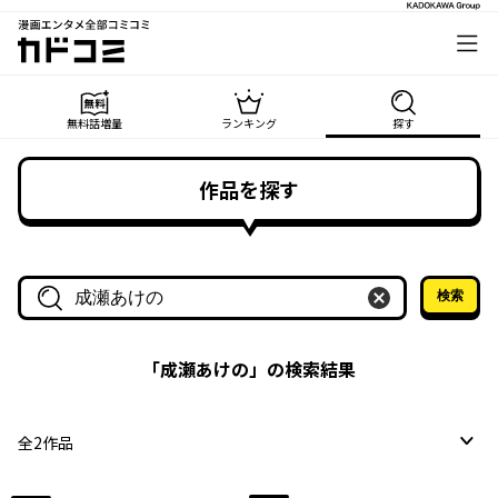
漫画エンタメ全部コミコミ
カドコミ
無料話増量
ランキング
探す
作品を探す
検索
作品名・作家名で探す
「
成瀬あけの
」の検索結果
全
2
作品