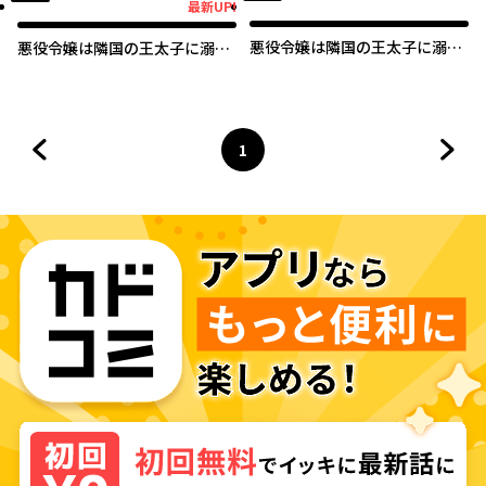
最新UP!
最新UP!
悪役令嬢は隣国の王太子に溺愛
悪役令嬢は隣国の王太子に溺愛
される【タテスク】
される
1
前のページへ
ページ
へ
次の