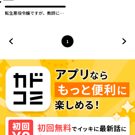
転生悪役令嬢ですが、教師にな
って落ちこぼれ生徒たちに魔法
でお仕置きしちゃいます！
1
前のページへ
ページ
へ
次の