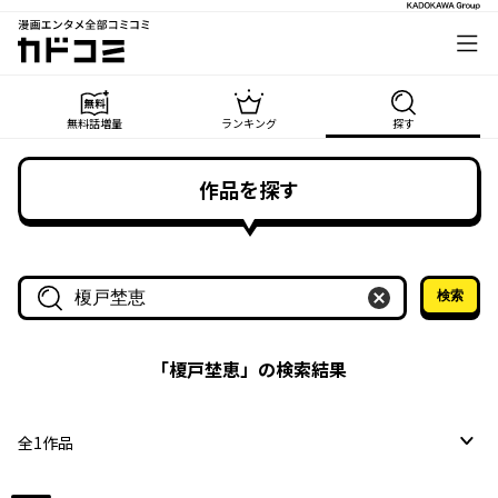
漫画エンタメ全部コミコミ
カドコミ
無料話増量
ランキング
探す
作品を探す
検索
作品名・作家名で探す
「
榎戸埜恵
」の検索結果
全
1
作品