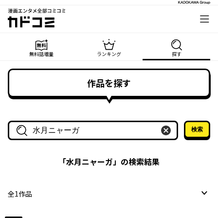
漫画エンタメ全部コミコミ
カドコミ
無料話増量
ランキング
探す
作品を探す
検索
作品名・作家名で探す
「
水月ニャーガ
」の検索結果
全
1
作品