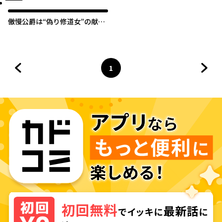
傲慢公爵は“偽り修道女”の献身
的な愛を買う
1
前のページへ
ページ
へ
次の