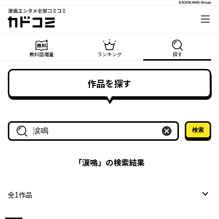
漫画エンタメ全部コミコミ
カドコミ
無料話増量
ランキング
探す
作品を探す
検索
作品名・作家名で探す
「
涙鳴
」の検索結果
全
1
作品