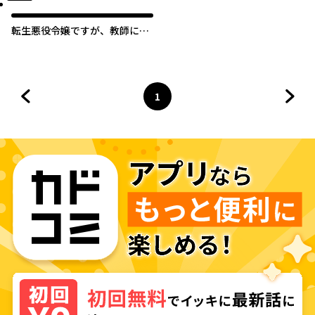
転生悪役令嬢ですが、教師にな
って落ちこぼれ生徒たちに魔法
でお仕置きしちゃいます！
1
前のページへ
ページ
へ
次の