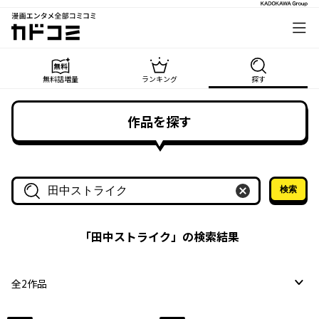
漫画エンタメ全部コミコミ
カドコミ
無料話増量
ランキング
探す
作品を探す
検索
作品名・作家名で探す
「
田中ストライク
」の検索結果
全
2
作品