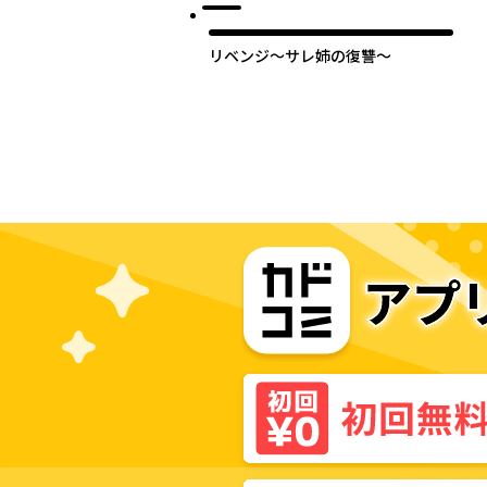
リベンジ～サレ姉の復讐～