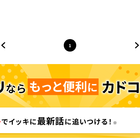
1
前のページへ
ページ
へ