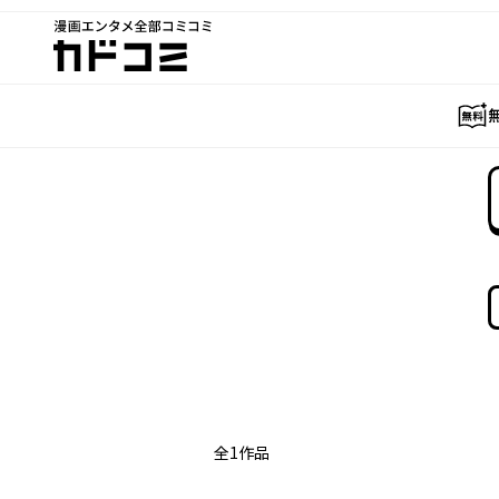
漫画エンタメ全部コミコミ
カドコミ
全
1
作品