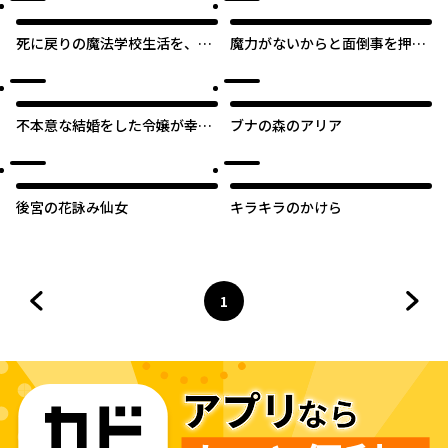
死に戻りの魔法学校生活を、元
魔力がないからと面倒事を押し
恋人とプロローグから（※ただ
つけられた私、次の仕事は公爵
し好感度はゼロ）
夫人らしいです
不本意な結婚をした令嬢が幸せ
ブナの森のアリア
になってしまいましたアンソロ
ジーコミック
後宮の花詠み仙女
キラキラのかけら
1
前のページへ
ページ
へ
次の