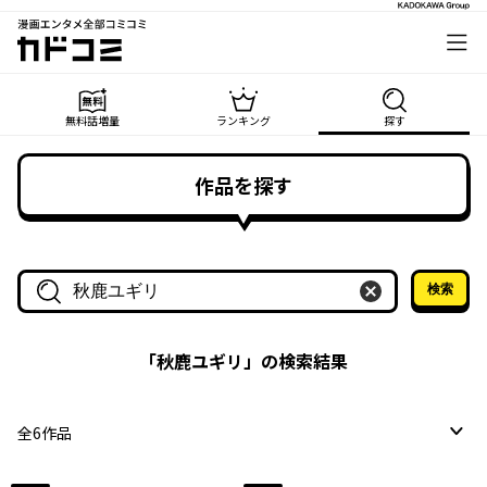
漫画エンタメ全部コミコミ
カドコミ
無料話増量
ランキング
探す
作品を探す
検索
作品名・作家名で探す
「
秋鹿ユギリ
」の検索結果
全
6
作品