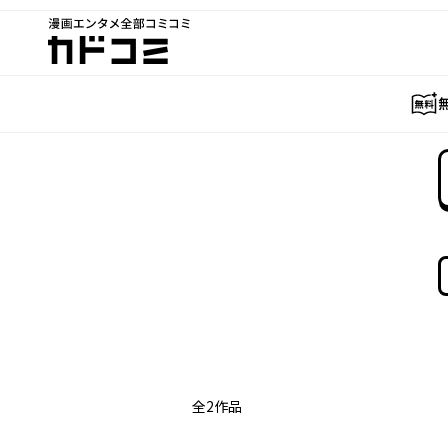
漫画エンタメ全部コミコミ
カドコミ
全
2
作品