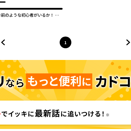
お前のような初心者がいるか！ 不
遇職『召喚師』なのにラスボスと言
われているそうです
1
前のページへ
ページ
へ