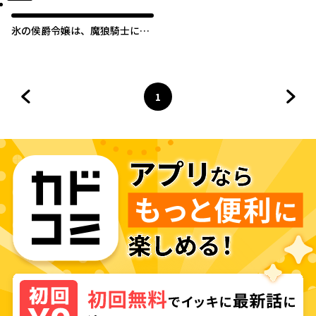
氷の侯爵令嬢は、魔狼騎士に甘
やかに溶かされる
1
前のページへ
ページ
へ
次の