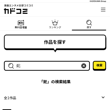
漫画エンタメ全部コミコミ
カドコミ
無料話増量
ランキング
探す
作品を探す
検索
作品名・作家名で探す
「
鉈
」の検索結果
全
1
作品