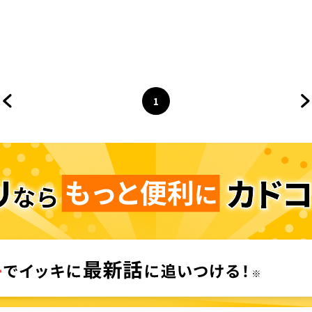
1
前のページへ
ページ
へ