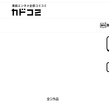
漫画エンタメ全部コミコミ
カドコミ
全
1
作品