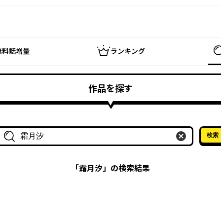
無料話増量
ランキング
作品を探す
検索
作品名・作家名で探す
「
霜月汐
」の検索結果