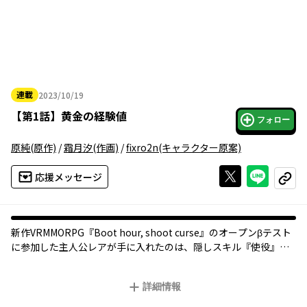
連載
2023/10/19
2023年10月19日
【
第1話
】
黄金の経験値
フォロー
原純
(原作)
/
霜月汐
(作画)
/
fixro2n
(キャラクター原案)
Xで投稿する
ライン
応援メッセージ
コピー
新作VRMMORPG『Boot hour, shoot curse』のオープンβテスト
に参加した主人公レアが手に入れたのは、隠しスキル『使役』。
ゲームならよくある【レベル】や【ジョブ】というシステムが存
在しない代わりに、獲得した【経験値】を使ってスキルを取得し
詳細情報
たり、ステータスを上昇させたりするこのゲームにおいて、「眷
属化したキャラの獲得経験値をすべて自分に集約する」という