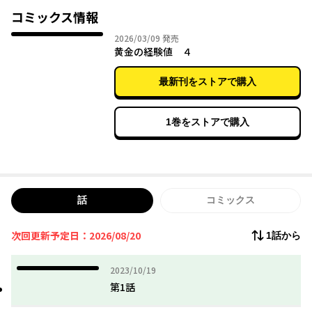
『使役』はとんでもないスキルだった。
コミックス情報
2026年03月09日
2026/03/09
発売
レアは、『使役』を使って出会ったNPCや魔物を次々眷属化。増
黄金の経験値 ４
え続ける【経験値】で自身と配下を強化し続けた結果、いつの間
にか「特定災害生物『魔王』」の判定を受けてしまい…!?
最新刊をストアで購入
1巻をストアで購入
話
コミックス
次回更新予定日：2026/08/20
1話から
2023年10月19日
2023/10/19
第1話