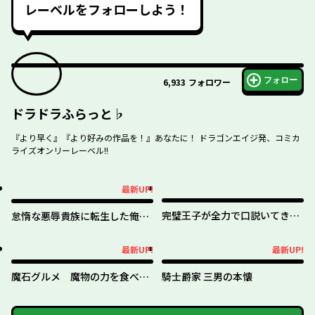
レーベルをフォローしよう！
フォロー
6,933
フォロワー
ドラドラふらっと♭
『より早く』『より好みの作品を！』あなたに！ ドラゴンエイジ発、コミカ
ライズオンリーレーベル!!
最新UP!
最新UP!
完璧王子が全力で口説いてきま
怠惰な悪辱貴族に転生した俺、
す ※呪いによる求愛はご遠慮く
シナリオをぶっ壊したら規格外
ださい
の魔力で最凶になった
最新UP!
最新UP!
最新UP!
最新UP!
魔石グルメ 魔物の力を食べた
騎士爵家 三男の本懐
オレは最強！