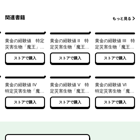
関連書籍
もっと見る
黄金の経験値 特定
黄金の経験値 II 特
黄金の経験値 III 特
災害生物「魔王」降
定災害生物「魔王」
定災害生物「魔王」
臨タイムアタック
進撃マルチプレイ
迷宮魔改造アップデ
ストアで購入
ストアで購入
ストアで購入
ート
黄金の経験値 IV
黄金の経験値 V 特
黄金の経験値 VI
特定災害生物「魔
定災害生物「魔王」
特定災害生物「魔
王」配下融合アルケ
災厄激突ソロレイド
王」暗躍マグナメル
ストアで購入
ストアで購入
ストアで購入
ミー
ム