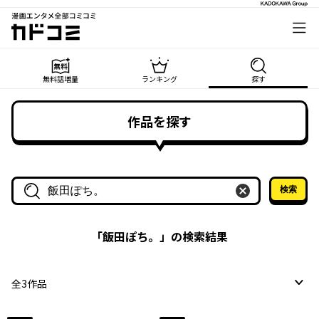
漫画エンタメ全部コミコミ
カドコミ
無料話増量
ランキング
探す
作品を探す
検索
作品名・作家名で探す
「
飯田ぽち。
」の検索結果
全
3
作品