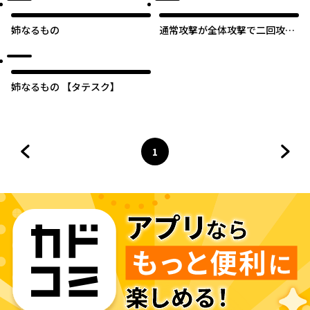
姉なるもの
通常攻撃が全体攻撃で二回攻撃
のお母さんは好きですか？
姉なるもの 【タテスク】
1
前のページへ
ページ
へ
次の