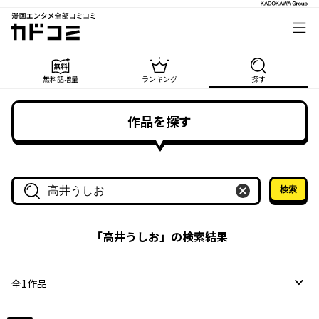
漫画エンタメ全部コミコミ
カドコミ
無料話増量
ランキング
探す
作品を探す
検索
作品名・作家名で探す
「
高井うしお
」の検索結果
全
1
作品