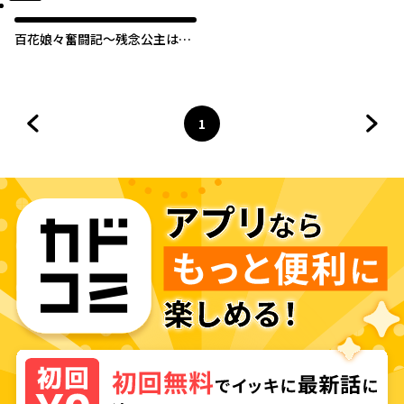
百花娘々奮闘記～残念公主は天
龍と花の夢を見る～
1
前のページへ
ページ
へ
次の