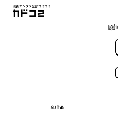
漫画エンタメ全部コミコミ
カドコミ
全
1
作品