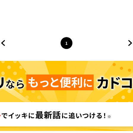
1
前のページへ
ページ
へ