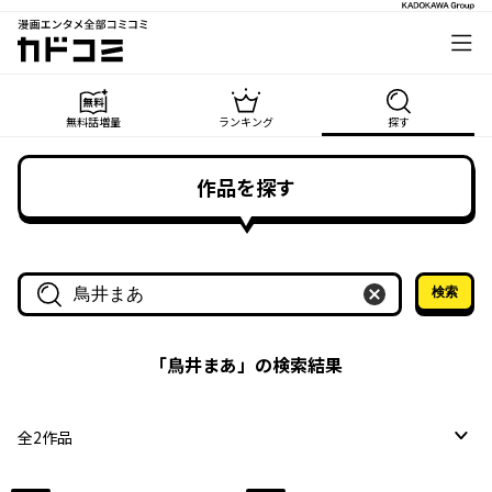
漫画エンタメ全部コミコミ
カドコミ
無料話増量
ランキング
探す
作品を探す
検索
作品名・作家名で探す
「
鳥井まあ
」の検索結果
全
2
作品