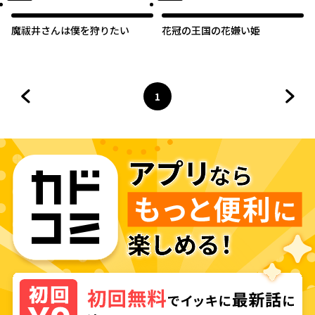
魔祓井さんは僕を狩りたい
花冠の王国の花嫌い姫
1
前のページへ
ページ
へ
次の