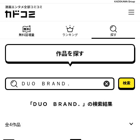
漫画エンタメ全部コミコミ
カドコミ
無料話増量
ランキング
探す
作品を探す
検索
作品名・作家名で探す
「
ＤＵＯ ＢＲＡＮＤ．
」の検索結果
全
4
作品