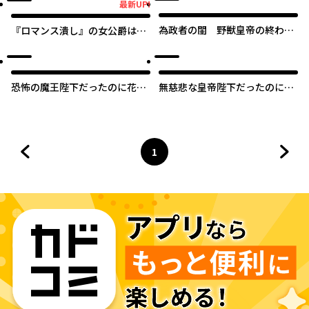
最新UP!
最新UP!
為政者の閨 野獣皇帝の終わら
『ロマンス潰し』の女公爵は第
ない蜜夜
二王子の執着愛に気付かない
恐怖の魔王陛下だったのに花嫁
無慈悲な皇帝陛下だったのに花
きゅぅぅん～が止まりません
嫁きゅんきゅんが止まりませ
っ！
ん！
1
前のページへ
ページ
へ
次の