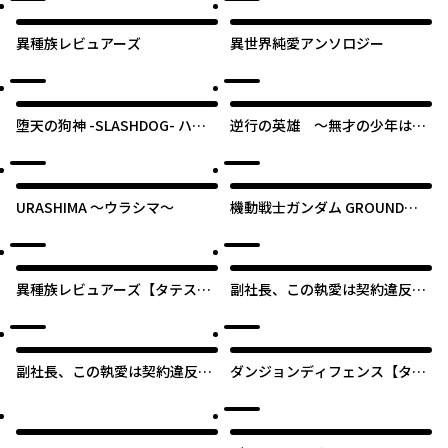
異種族レビュアーズ
異世界純愛アンソロジー
堕天の狗神 -SLASHDOG- ハイ
逆行の英雄 ～無才の少年は、
スクールD×D Universe
幼馴染の女勇者を今度こそ守り
抜く～【タテスク】
URASHIMA ～ウラシマ～
機動戦士ガンダム GROUND
ZERO コロニーの落ちた地で -
RISE FROM THE ASHES-
異種族レビュアーズ【タテス
副社長、この執愛は契約違反で
ク】
す！
副社長、この執愛は契約違反で
ダンジョンディフェンス【タテ
す！【タテスク】
スク】