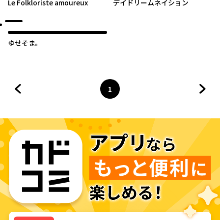
Le Folkloriste amoureux
デイドリームネイション
ゆせそま。
1
前のページへ
ページ
へ
次の