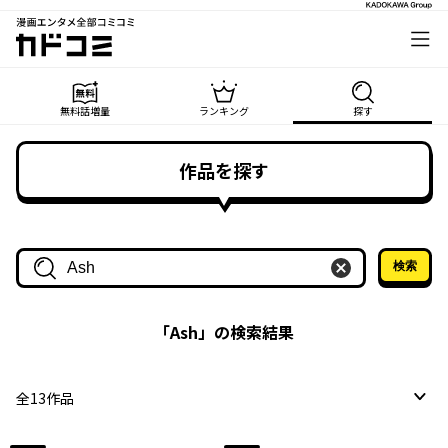
漫画エンタメ全部コミコミ
カドコミ
無料話増量
ランキング
探す
作品を探す
検索
作品名・作家名で探す
「
Ash
」の検索結果
全
13
作品