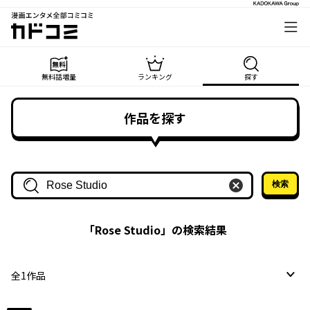
漫画エンタメ全部コミコミ
カドコミ
無料話増量
ランキング
探す
作品を探す
検索
作品名・作家名で探す
「
Rose Studio
」の検索結果
全
1
作品