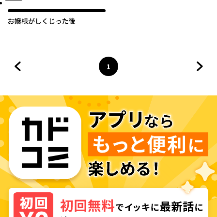
お嬢様がしくじった後
1
前のページへ
ページ
へ
次の