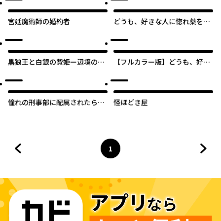
宮廷魔術師の婚約者
どうも、好きな人に惚れ薬を依
頼された魔女です。
黒狼王と白銀の贄姫ー辺境の地
【フルカラー版】どうも、好き
で最愛を得るー
な人に惚れ薬を依頼された魔女
です。
憧れの刑事部に配属されたら、
怪ほどき屋
上司が鬼に憑かれてました
1
前のページへ
ページ
へ
次の