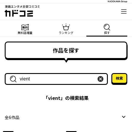
漫画エンタメ全部コミコミ
カドコミ
無料話増量
ランキング
探す
作品を探す
検索
作品名・作家名で探す
「
vient
」の検索結果
全
6
作品