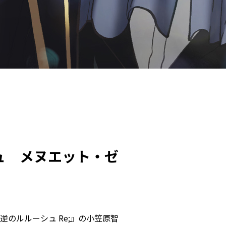
シュ メヌエット・ゼ
！
反逆のルルーシュ Re;』の小笠原智