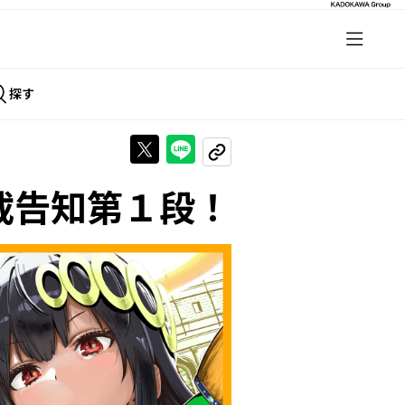
探す
Xで投稿する
LINEでシェアする
URLをコピーする
載告知第１段！