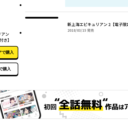
新上海エピキュリアン 2【電子限
03月15日
2018年03月15日
2018/03/15
発売
リアン
付き】
アで購入
で購入