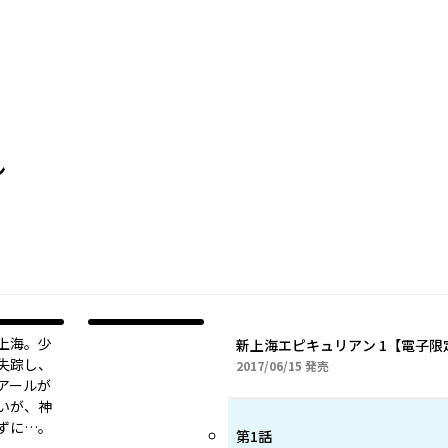
ン
上海。少
新上海エピキュリアン 1【電子限
失踪し、
2017年06月15日
2017/06/15
発売
アールが
いが、神
ずに…。
第1話