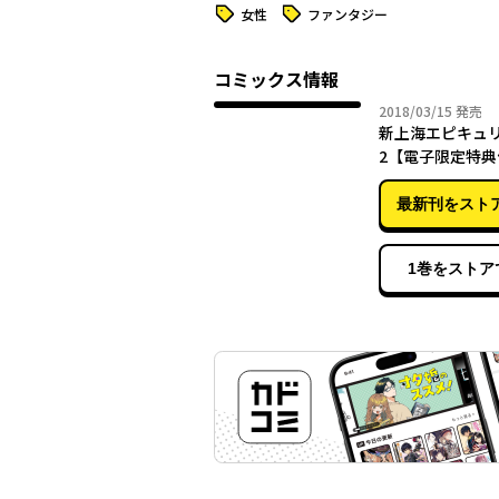
タグ
タグ
女性
ファンタジー
コミックス情報
2018年
2018/03/15
発売
新上海エピキュ
2【電子限定特典
最新刊をスト
1巻をストア