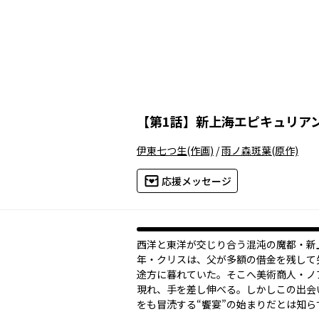
【
第1話
】
新上海エピキュリア
伊東七つ生
(作画)
/
雨ノ森斑葉
(原作)
応援メッセージ
西洋と東洋が交じり合う混沌の魔都・新
年・クリスは、父が多額の借金を残して
途方に暮れていた。そこへ美術商人・ノ
現れ、手を差し伸べる。しかしこの出会
をも冒涜する“饗宴”の始まりだとは知ら