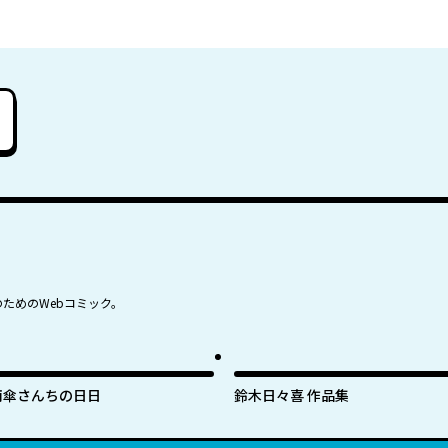
のためのWebコミック。
雨傘さんちの日日
鈴木日々喜 作品集