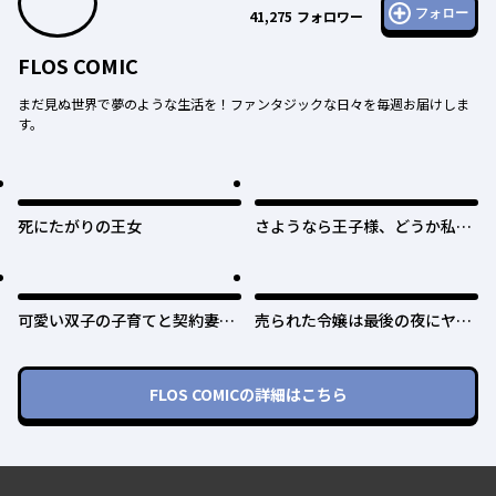
フォロー
41,275
フォロワー
FLOS COMIC
まだ見ぬ世界で夢のような生活を！ファンタジックな日々を毎週お届けしま
す。
死にたがりの王女
さようなら王子様、どうか私の
ことは忘れてください
可愛い双子の子育てと契約妻は
売られた令嬢は最後の夜にヤリ
今日で終了予定です
逃げしました〜平和に子育てし
ていると、迎えに来たのは激重
王子様でした〜
FLOS COMIC
の詳細はこちら