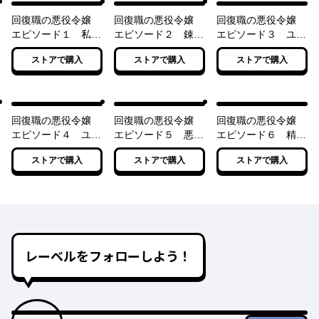
回復職の悪役令嬢
回復職の悪役令嬢
回復職の悪役令嬢
エピソード１ 私だ
エピソード２ 錬金
エピソード３ ユニ
けが転職方法を知っ
術師のプレイヤー的
ーク職業〈聖女〉ク
ストアで購入
ストアで購入
ストアで購入
ている
育成方法
エスト・上
回復職の悪役令嬢
回復職の悪役令嬢
回復職の悪役令嬢
エピソード４ ユニ
エピソード５ 悪役
エピソード６ 精霊
ーク職業〈聖女〉ク
令嬢はもう終わりで
の目覚め
ストアで購入
ストアで購入
ストアで購入
エスト・下
す！
レーベルをフォローしよう！