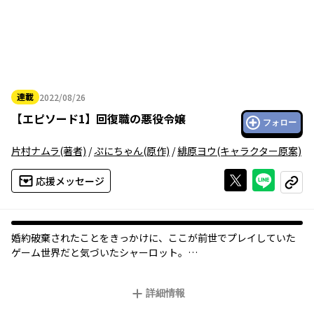
連載
2022/08/26
2022年08月26日
【
エピソード1
】
回復職の悪役令嬢
フォロー
片村ナムラ
(著者)
/
ぷにちゃん
(原作)
/
緋原ヨウ
(キャラクター原案)
Xで投稿する
ライン
応援メッセージ
コピー
婚約破棄されたことをきっかけに、ここが前世でプレイしていた
ゲーム世界だと気づいたシャーロット。
チート知識で＜癒し手＞にジョブチェンジして、自由な冒険ライ
フを堪能します！
詳細情報