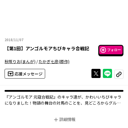
2018/11/07
2018年11月07日
【
第1回
】
アンゴルモアちびキャラ合戦記
フォロー
秋咲りお
(まんが)
/
たかぎ七彦
(原作)
Xで投稿する
ライン
応援メッセージ
コピー
『アンゴルモア 元寇合戦記』のキャラ達が、かわいいちびキャラ
になりました！物語の舞台の対馬のことを、見どころからグルメ
まで、一所懸命に教えちゃいますよ〜！エイ！
詳細情報