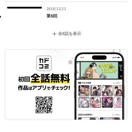
2018年12月12日
2018/12/12
第6回
全
8
話を表示