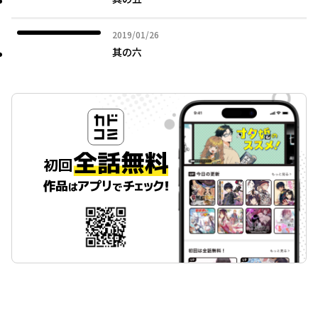
2019年01月26日
2019/01/26
其の六