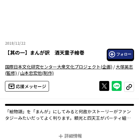
2018/12/22
2018年12月22日
【
其の一
】
まんが訳 酒天童子繪巻
フォロー
国際日本文化研究センター大衆文化プロジェクト
(企画)
/
大塚英志
(監修)
/
山本忠宏他
(制作)
Xで投稿する
ライン
応援メッセージ
コピー
「絵物語」を「まんが」にしてみると何故かストーリーがファン
タジーみたいだってよく判ります。頼光と四天王がパーティ組ん
でアイテム揃えて鬼退治に旅たちます。えっというどんでん返し
も。楽しんだ後は勉強になる解説も読んでね。
詳細情報