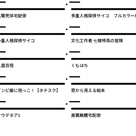
黒鷺死体宅配便
多重人格探偵サイコ フルカラー
多重人格探偵サイコ
文化工作者 七條特高の冒険
八雲百怪
くもはち
ゾンビ姫に抱っこ！【タテスク】
窓から見える絵本
クウデタア1
黑鷺屍體宅配便