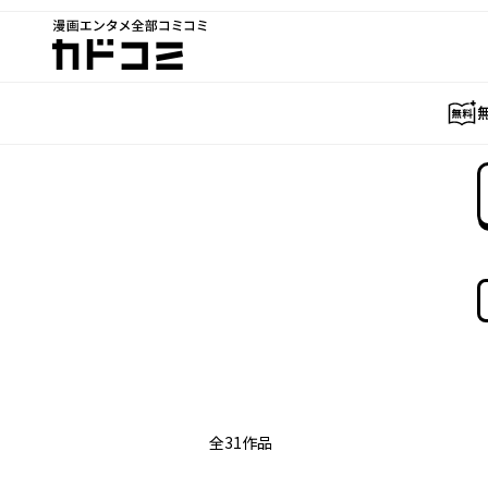
漫画エンタメ全部コミコミ
カドコミ
全
31
作品