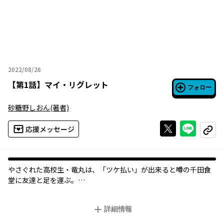
2022/08/26
2022年08月26日
【
第1話
】
マイ・リグレット
フォロー
砂糖野しおん
(著者)
Xで投稿する
ライン
応援メッセージ
コピー
やさぐれた高校生・竜丸は、「ツケ払い」が出来ると噂の千田食
堂に友達と足を運ぶ。
心優しい店主を前に遠慮なくツケで腹を満たす彼らは、"タダ飯が
食えるたまり場"としてそれから何度も通うようになる。
詳細情報
しばらく経ったある日、まとまったお金を手に入れた竜丸は一人
で千田食堂を訪れるが、何故か扉は閉まっており、その翌日も店