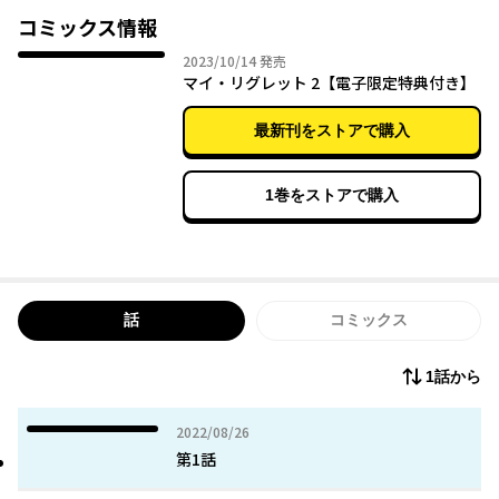
は物音一つせず静まり返っていた。
コミックス情報
2023年10月14日
2023/10/14
発売
1つの後悔から始まる、青年たちの苦悩と葛藤を描いた成長譚。
マイ・リグレット 2【電子限定特典付き】
最新刊をストアで購入
1巻をストアで購入
話
コミックス
1話から
2022年08月26日
2022/08/26
第1話