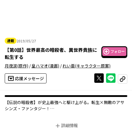
連載
2019/05/27
2019年05月27日
【
第0話
】
世界最高の暗殺者、異世界貴族に
フォロー
転生する
月夜涙
(原作)
/
皇ハマオ
(漫画)
/
れい亜
(キャラクター原案)
Xで投稿する
ライン
応援メッセージ
コピー
【伝説の暗殺者】が史上最強へと駆け上がる。転生×無敵のアサ
シンズ・ファンタジー！
世界一の暗殺者が、暗殺貴族の長男に転生した。彼が異世界で請
け負ったミッションは【人類に厄災をもたらすと予言された《勇
詳細情報
者》を殺すこと】。現代であらゆる暗殺を可能にした幅広い知識