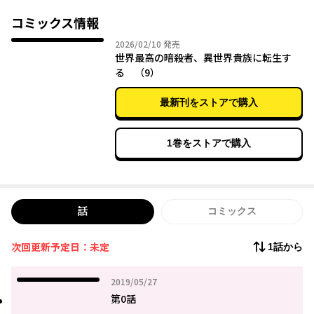
と経験、そして異世界最強と謳われた暗殺者一族の秘術と魔法。
そのすべてが相乗効果をうみ、彼は史上並び立つものがいない暗
コミックス情報
殺者へと成長していく。「面白い、まさか生まれ変わってもまた
2026年02月10日
2026/02/10
発売
暗殺することになるとはね」――転生した"伝説の暗殺者"が更なる高
世界最高の暗殺者、異世界貴族に転生す
みへと駆け上がる！ 限界突破のアサシンズ・ファンタジー！！
る （9）
最新刊をストアで購入
1巻をストアで購入
話
コミックス
次回更新予定日：未定
1話から
2019年05月27日
2019/05/27
第0話