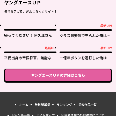
ヤングエースＵＰ
気持ちアガる、Webコミックサイト！
最新UP!
最新UP!
帰ってください！ 阿久津さん
クラス最安値で売られた俺は、
実は最強パラメーター
最新UP!
最新UP!
最新UP!
最新UP!
平民出身の帝国将官、無能な貴
一億年ボタンを連打した俺は、
族上官を蹂躙して成り上がる
気付いたら最強になっていた ～
落第剣士の学院無双～
ヤングエースＵＰ
の詳細はこちら
ホーム
無料話増量
ランキング
掲載作品一覧
ジャンル一覧
サイトマップ
利用者情報の外部送信について