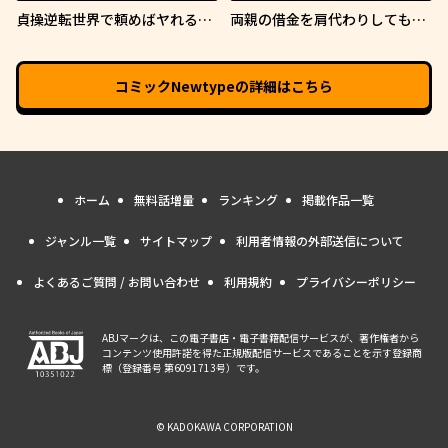
貞操逆転世界で頼めばヤれると
両親の借金を肩代わりしてもら
噂の俺
う条件は日本一可愛い女子高生
と一緒に暮らすことでした。
コミックNewtype
の詳細はこちら
ホーム
無料話増量
ランキング
掲載作品一覧
ジャンル一覧
サイトマップ
利用者情報の外部送信について
よくあるご質問 / お問い合わせ
利用規約
プライバシーポリシー
ABJマークは、この電子書店・電子書籍配信サービスが、著作権者から
コンテンツ使用許諾を得た正規版配信サービスであることを示す登録商
標（登録番号 第6091713号）です。
© KADOKAWA CORPORATION