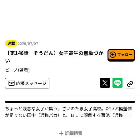
連載
2026/07/07
2026年07月07日
【
第146話 そうだん
】
女子高生の無駄づか
フォロー
い
ビーノ
(著者)
Xで投稿する
ライン
応援メッセージ
コピー
ちょっと残念な女子が集う、さいのたま女子高校。だいぶ偏差値
が足りない田中（通称バカ）と、ＢＬに傾倒する菊池（通称：ヲ
タ）、ひたすら冷静で無表情な才女・鷺宮（通称：ロボ）、彼女
達の周りに生息する色とりどりの仲間たちが、今しか生きられな
詳細情報
い “女子高生”を無駄に浪費する、日常学園コメディ。