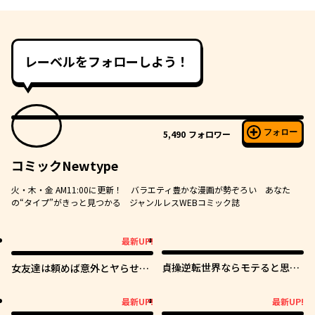
レーベルをフォローしよう！
フォロー
5,490
フォロワー
コミックNewtype
火・木・金 AM11:00に更新！ バラエティ豊かな漫画が勢ぞろい あなた
の“タイプ”がきっと見つかる ジャンルレスWEBコミック誌
最新UP!
最新UP!
貞操逆転世界ならモテると思っ
女友達は頼めば意外とヤらせて
ていたら
くれる
最新UP!
最新UP!
最新UP!
最新UP!