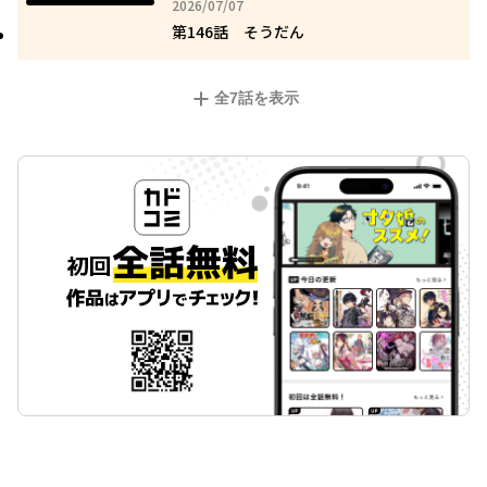
2026年07月07日
2026/07/07
第146話 そうだん
全
7
話を表示