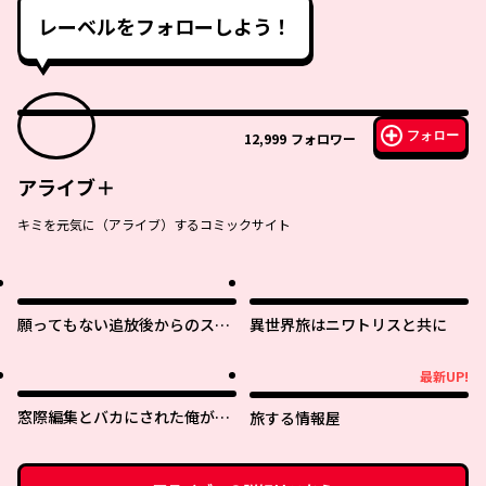
レーベルをフォローしよう！
フォロー
12,999
フォロワー
アライブ＋
キミを元気に（アライブ）するコミックサイト
願ってもない追放後からのスロ
異世界旅はニワトリスと共に
ーライフ？ 〜引退したはずが成
り行きで美少女ギャルの師匠に
最新UP!
最新UP!
なったらなぜかめちゃくちゃ懐
かれた〜
窓際編集とバカにされた俺が、
旅する情報屋
双子ＪＫと同居することになっ
た