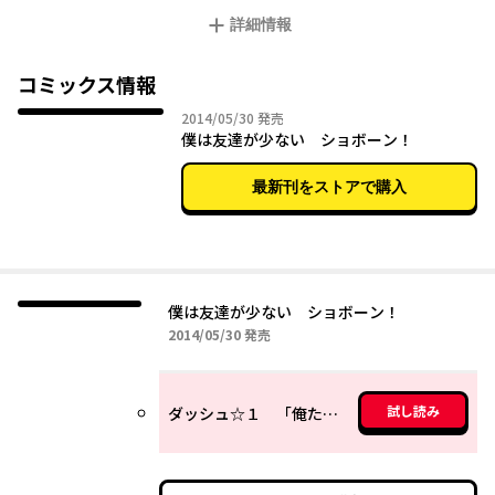
「こんにちは。三日月夜空です。『隣人部』をつくりましたが、
詳細情報
なんか変な奴らが好き勝手に過ごしてて、あ――…なんだこれ？」友
達作りを目的とした隣人部を舞台に繰り広げられる残念な毎日
を、各キャラクター視点でお届け!! 大人気・残念系青春ラブコメ
コミックス情報
『僕は友達が少ない』アクセル全開のスピンオフコミック！
2014年05月30日
2014/05/30
発売
僕は友達が少ない ショボーン！
最新刊をストアで購入
僕は友達が少ない ショボーン！
2014年05月30日
2014/05/30
発売
試し読み
ダッシュ☆１ 「俺たちの隣人部はこれからだ！」ε＝(o･ω･)o