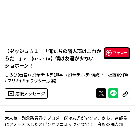
【
ダッシュ☆１ 「俺たちの隣人部はこれか
フォロー
らだ！」ε＝(o･ω･)o
】
僕は友達が少ない
ショボーン！
しらび
(著者)
/
風華チルヲ
(脚本)
/
風華チルヲ
(構成)
/
平坂読
(原作)
/
ブリキ
(キャラクター原案)
Xで投稿する
ライン
応援メッセージ
コピー
大人気・残念系青春ラブコメ『僕は友達が少ない』から、各部員
にフォーカスしたスピンオフコミックが登場！ 今度の隣人部は
アクセル全開で面白さ全力疾走!!