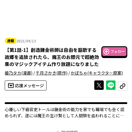
連載
2021/09/13
2021年09月13日
【
第1話-1
】
創造錬金術師は自由を謳歌する
フォロー
故郷を追放されたら、魔王のお膝元で超絶効
果のマジックアイテム作り放題になりました
姫乃タカ
(漫画)
/
千月さかき
(原作)
/
かぼちゃ
(キャラクター原案)
Xで投稿する
ライン
応援メッセージ
コピー
心優しい下級官吏トールは錬金術の能力を家でも職場でも全く認
められず、遂には魔王の生け贄として人間領を追われることに。
だが、思いのほか理知的な魔王に持ち前の物作りへの情熱を認め
られ、材料や権限も思い通り貰えてしまい…！？