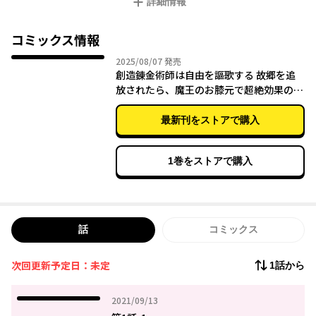
詳細情報
メイドや魔王と共に、国すら動かす超ド級の物作りが始まる！
コミックス情報
2025年08月07日
2025/08/07
発売
創造錬金術師は自由を謳歌する 故郷を追
放されたら、魔王のお膝元で超絶効果のマ
ジックアイテム作り放題になりました
(６)
最新刊をストアで購入
1巻をストアで購入
話
コミックス
次回更新予定日：未定
1話から
2021年09月13日
2021/09/13