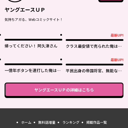
ヤングエースＵＰ
気持ちアガる、Webコミックサイト！
最新UP!
最新UP!
帰ってください！ 阿久津さん
クラス最安値で売られた俺は、
実は最強パラメーター
最新UP!
最新UP!
一億年ボタンを連打した俺は、
平民出身の帝国将官、無能な貴
気付いたら最強になっていた ～
族上官を蹂躙して成り上がる
落第剣士の学院無双～
ヤングエースＵＰ
の詳細はこちら
ホーム
無料話増量
ランキング
掲載作品一覧