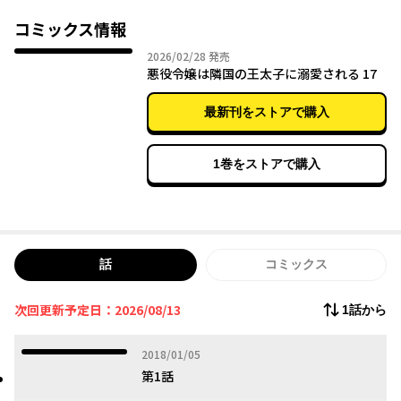
れる卒業パーティの前日……ゲームのシナリオ通りに進んでい
く…はずが、隣国のイケメン王太子から突然の求婚！？悪役令嬢
コミックス情報
のはずが超高スペックな隣国の王子に愛されまくりのラブストー
2026年02月28日
2026/02/28
発売
リー☆
悪役令嬢は隣国の王太子に溺愛される 17
最新刊をストアで購入
1巻をストアで購入
話
コミックス
次回更新予定日：2026/08/13
1話から
2018年01月05日
2018/01/05
第1話