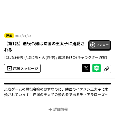
連載
2018/01/05
2018年01月05日
【
第1話
】
悪役令嬢は隣国の王太子に溺愛さ
フォロー
れる
ほしな
(著者)
/
ぷにちゃん
(原作)
/
成瀬あけの
(キャラクター原案)
Xで投稿する
ライン
応援メッセージ
コピー
乙女ゲームの悪役令嬢のはずなのに、隣国のイケメン王太子に求
婚されています！自国の王太子の婚約者であるティアラローズ
は、この世界が自分が前世で大好きだった乙女ゲームの世界だと
気がついた。しかも、自分はヒロインではなく「悪役令嬢」！？
詳細情報
気がついたときにはすでに「婚約破棄」と「国外追放」を告げら