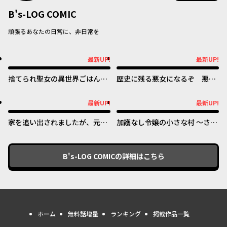
B's-LOG COMIC
頑張るあなたの日常に、非日常を
最新UP!
最新UP!
最新UP!
最新UP!
捨てられ聖女の異世界ごはん
歴史に残る悪女になるぞ 悪役
旅 隠れスキルでキャンピング
令嬢になるほど王子の溺愛は加
カーを召喚しました
速するようです！
最新UP!
最新UP!
最新UP!
最新UP!
家を追い出されましたが、元気
加護なし令嬢の小さな村 ～さ
に暮らしています ~チートな魔
あ、領地運営を始めましょう！
法と前世知識で快適便利なセカ
～
ンドライフ！~
B's-LOG COMIC
の詳細はこちら
ホーム
無料話増量
ランキング
掲載作品一覧