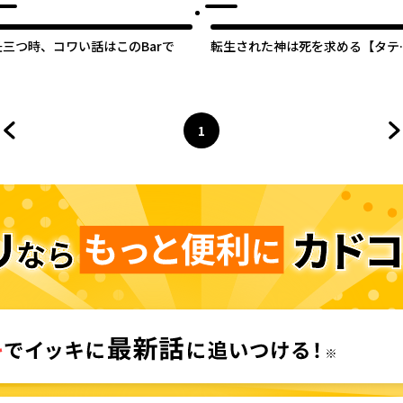
丑三つ時、コワい話はこのBarで
転生された神は死を求める【タテ
ク】
1
前のページへ
ページ
へ