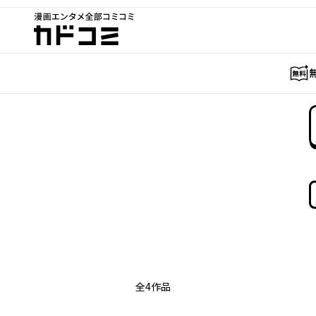
漫画エンタメ全部コミコミ
カドコミ
全
4
作品