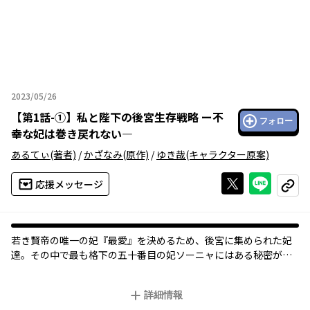
2023/05/26
2023年05月26日
【
第1話-①
】
私と陛下の後宮生存戦略 ー不
フォロー
幸な妃は巻き戻れない―
あるてぃ
(著者)
/
かざなみ
(原作)
/
ゆき哉
(キャラクター原案)
Xで投稿する
ライン
応援メッセージ
コピー
若き賢帝の唯一の妃『最愛』を決めるため、後宮に集められた妃
達。その中で最も格下の五十番目の妃ソーニャにはある秘密があ
った。その秘密のおかげ（せい）でソーニャが皇帝の『最愛』に――!?
【死に戻り禁止】の後宮攻略ストーリー!!
詳細情報