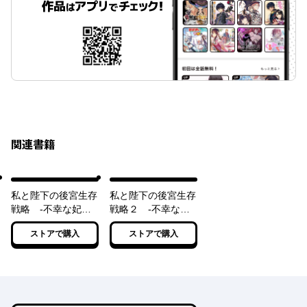
関連書籍
私と陛下の後宮生存
私と陛下の後宮生存
戦略 ‐不幸な妃は
戦略２ ‐不幸な妃
巻き戻れない‐【電
が幸せになる方法‐
ストアで購入
ストアで購入
子特典付き】