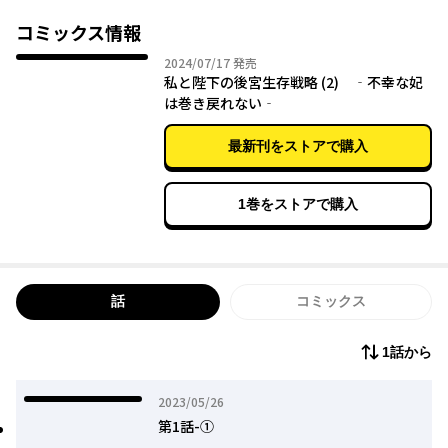
コミックス情報
2024年07月17日
2024/07/17
発売
私と陛下の後宮生存戦略 (2) ‐不幸な妃
は巻き戻れない‐
最新刊をストアで購入
1巻をストアで購入
話
コミックス
1話から
2023年05月26日
2023/05/26
第1話-①