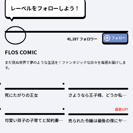
レーベルをフォローしよう！
フォロー
41,287
フォロワー
FLOS COMIC
まだ見ぬ世界で夢のような生活を！ファンタジックな日々を毎週お届けしま
す。
死にたがりの王女
さようなら王子様、どうか私の
ことは忘れてください
最新UP!
最新UP!
可愛い双子の子育てと契約妻は
売られた令嬢は最後の夜にヤリ
今日で終了予定です
逃げしました〜平和に子育てし
ていると、迎えに来たのは激重