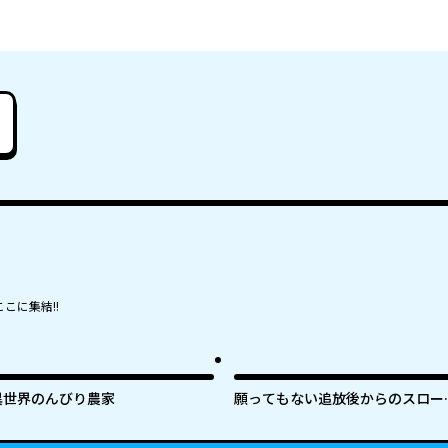
こに集結!!
異世界のんびり農家
願ってもない追放後からのスロー
イフ？ 〜引退したはずが成り行き
で美少女ギャルの師匠になったら