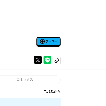
フォロー
Xで投稿する
ラインでシェアする
コピーする
コミックス
1話から