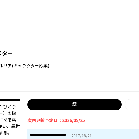
スター
ルリア
(キャラクター原案)
話
だひとり
ー）の後
にある素
次回更新予定日：2026/08/25
使い、異世
する。
2017年08月21日
2017/08/21