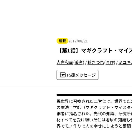
連載
2017/08/21
2017年08月21日
【
第1話
】
マギクラフト・マイ
吉舎和幸
(著者)
/
秋ぎつね
(原作)
/
ミユキ
応援メッセージ
異世界に召喚された二堂仁は、世界でた
の魔法工学師（マギクラフト・マイスタ
継者に指名された。先代の知識、研究所
材すべてを受け継いだ仁は地球の知識も
界でモノ作りで人を幸せにしようと奮闘