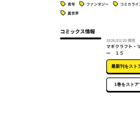
タグ
タグ
タグ
青年
ファンタジー
コミカライ
タグ
異世界
コミックス情報
2026年
2026/02/20
発売
マギクラフト・
ー １５
最新刊をスト
1巻をストア