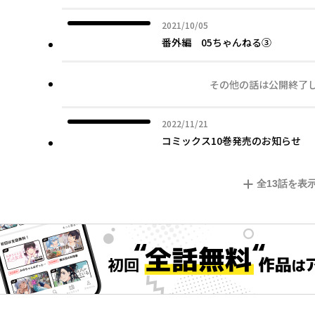
2021年10月05日
2021/10/05
番外編 05ちゃんねる③
その他の話は公開終了
2022年11月21日
2022/11/21
コミックス10巻発売のお知らせ
全
13
話を表