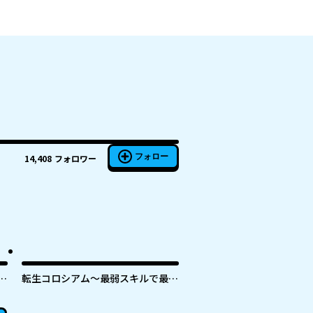
フォロー
14,408
フォロワー
ラ
転生コロシアム～最弱スキルで最強
の女たちを攻略して奴隷ハーレム作
な
ります～