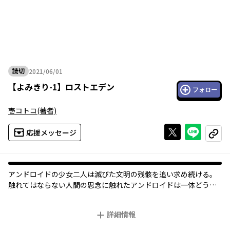
読切
2021/06/01
2021年06月01日
【
よみきり-1
】
ロストエデン
フォロー
壱コトコ
(著者)
Xで投稿する
ライン
応援メッセージ
コピー
アンドロイドの少女二人は滅びた文明の残骸を追い求め続ける。
触れてはならない人間の思念に触れたアンドロイドは一体どうな
るのか――。
詳細情報