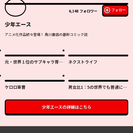
フォロー
6,148
フォロワー
少年エース
アニメ化作品続々登場！ 角川書店の基幹コミック誌
元・世界１位のサブキャラ育成
ネクストライフ
日記 ～廃プレイヤー、異世界を
攻略中！～
ケロロ軍曹
男女比1：5の世界でも普通に生
きられると思った？ ～激重感
情な彼女たちが無自覚男子に翻
弄されたら～
少年エース
の詳細はこちら