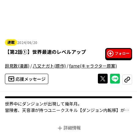
連載
2024/06/20
2024年06月20日
【
第2話①
】
世界最速のレベルアップ
フォロー
鈴見敦
(漫画)
/
八又ナガト
(原作)
/
fame
(キャラクター原案)
Xで投稿する
ライン
応援メッセージ
コピー
世界中にダンジョンが出現して幾年月。
冒険者、天音凛が持つユニークスキル【ダンジョン内転移】が覚
醒した時、彼はルールに縛られない特別な存在となる――。
圧倒的な速度で最強に登り詰める、世界最速の成長譚！
詳細情報