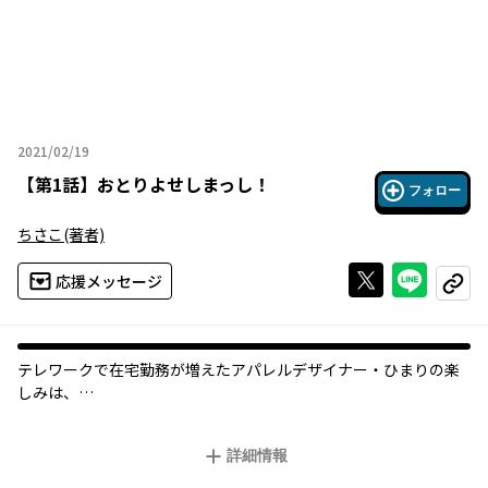
2021/02/19
2021年02月19日
【
第1話
】
おとりよせしまっし！
フォロー
ちさこ
(著者)
Xで投稿する
ライン
応援メッセージ
コピー
テレワークで在宅勤務が増えたアパレルデザイナー・ひまりの楽
しみは、
おいしい食べもののお取り寄せ!?
おうち時間を満喫♪ お取り寄せグルメコメディ！
詳細情報