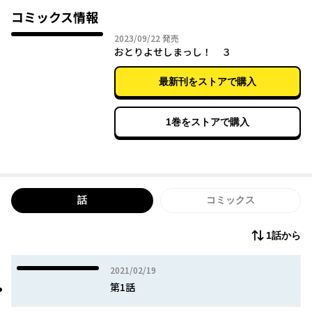
コミックス情報
2023年09月22日
2023/09/22
発売
おとりよせしまっし！ ３
最新刊をストアで購入
1巻をストアで購入
話
コミックス
1話から
2021年02月19日
2021/02/19
第1話