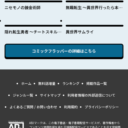
ニセモノの錬金術師
無職転生 ～異世界行ったら本気
だす～
隠れ転生勇者 ～チートスキルと
異世界サムライ
勇者ジョブを隠して第二の人生
を楽しんでやる！～
コミックフラッパー
の詳細はこちら
ホーム
無料話増量
ランキング
掲載作品一覧
ジャンル一覧
サイトマップ
利用者情報の外部送信について
よくあるご質問 / お問い合わせ
利用規約
プライバシーポリシー
ABJマークは、この電子書店・電子書籍配信サービスが、著作権者から
コンテンツ使用許諾を得た正規版配信サービスであることを示す登録商