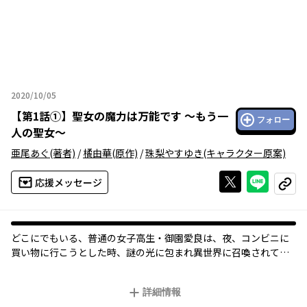
2020/10/05
2020年10月05日
【
第1話①
】
聖女の魔力は万能です ～もう一
フォロー
人の聖女～
亜尾あぐ
(著者)
/
橘由華
(原作)
/
珠梨やすゆき
(キャラクター原案)
Xで投稿する
ライン
応援メッセージ
コピー
どこにでもいる、普通の女子高生・御園愛良は、夜、コンビニに
買い物に行こうとした時、謎の光に包まれ異世界に召喚されてし
まった。
召喚された先では、【聖女】として第一王子のカイルに歓迎さ
詳細情報
れ、もてはやされる。