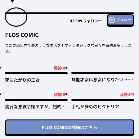
フォロー
41,309
フォロワー
FLOS COMIC
まだ見ぬ世界で夢のような生活を！ファンタジックな日々を毎週お届けしま
す。
最新UP!
最新UP!
無能才女は悪女になりたい ～義
死にたがりの王女
妹の身代わりで嫁いだ令嬢、公
爵様の溺愛に気づかない～
最新UP!
最新UP!
最新UP!
最新UP!
病弱な悪役令嬢ですが、婚約者
手札が多めのビクトリア
が過保護すぎて逃げ出したい(私
たち犬猿の仲でしたよね!?)
FLOS COMIC
の詳細はこちら