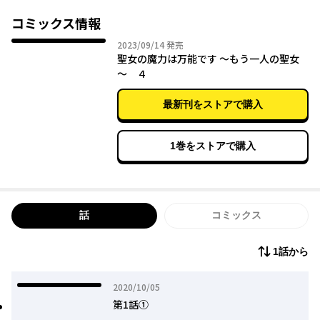
しかし、愛良と一緒に召喚されたもう一人の女性こそが本当の
【聖女】だという噂が流れ始め――。
コミックス情報
2023年09月14日
2023/09/14
発売
聖女の魔力は万能です ～もう一人の聖女
～ ４
最新刊をストアで購入
1巻をストアで購入
話
コミックス
1話から
2020年10月05日
2020/10/05
第1話①