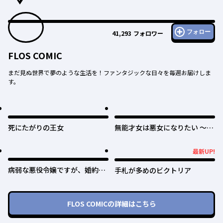
フォロー
41,293
フォロワー
FLOS COMIC
まだ見ぬ世界で夢のような生活を！ファンタジックな日々を毎週お届けしま
す。
死にたがりの王女
無能才女は悪女になりたい ～義
妹の身代わりで嫁いだ令嬢、公
爵様の溺愛に気づかない～
最新UP!
最新UP!
病弱な悪役令嬢ですが、婚約者
手札が多めのビクトリア
が過保護すぎて逃げ出したい(私
たち犬猿の仲でしたよね!?)
FLOS COMIC
の詳細はこちら