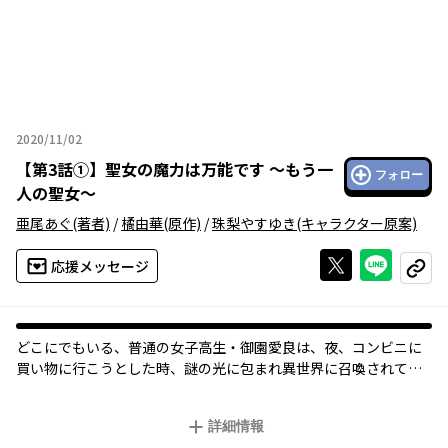
2020/11/02
2020年11月02日
【
第3話①
】
聖女の魔力は万能です ～もう一
フォロー
人の聖女～
亜尾あぐ
(著者)
/
橘由華
(原作)
/
珠梨やすゆき
(キャラクター原案)
Xで投稿する
ライン
応援メッセージ
コピー
どこにでもいる、普通の女子高生・御園愛良は、夜、コンビニに
買い物に行こうとした時、謎の光に包まれ異世界に召喚されてし
まった。
召喚された先では、【聖女】として第一王子のカイルに歓迎さ
詳細情報
れ、もてはやされる。