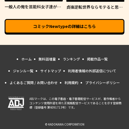
一般人の俺を芸能科女子達が逃
貞操逆転世界ならモテると思っ
がしてくれない件。
ていたら
コミックNewtype
の詳細はこちら
ホーム
無料話増量
ランキング
掲載作品一覧
ジャンル一覧
サイトマップ
利用者情報の外部送信について
よくあるご質問 / お問い合わせ
利用規約
プライバシーポリシー
ABJマークは、この電子書店・電子書籍配信サービスが、著作権者から
コンテンツ使用許諾を得た正規版配信サービスであることを示す登録商
標（登録番号 第6091713号）です。
© KADOKAWA CORPORATION