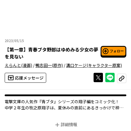
2023/05/15
2023年05月15日
【
第一章
】
青春ブタ野郎はゆめみる少女の夢
フォロー
を見ない
えらんと
(漫画)
/
鴨志田一
(原作)
/
溝口ケージ
(キャラクター原案)
Xで投稿する
ライン
応援メッセージ
コピー
電撃文庫の人気作『青ブタ』シリーズの翔子編をコミック化！
中学２年生の牧之原翔子は、夏休みの直前にあるきっかけで梓川
咲太という名の高校生に出会う。咲太は翔子に生きる希望をくれ
て――。
詳細情報
コミックならではの解釈で描く、翔子が主役の恋の物語。