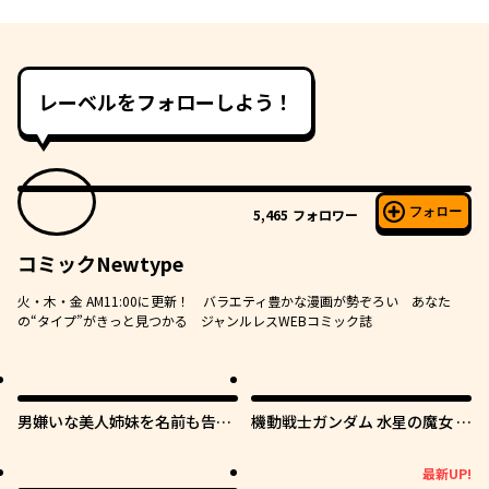
レーベルをフォローしよう！
フォロー
5,465
フォロワー
コミックNewtype
火・木・金 AM11:00に更新！ バラエティ豊かな漫画が勢ぞろい あなた
の“タイプ”がきっと見つかる ジャンルレスWEBコミック誌
男嫌いな美人姉妹を名前も告げ
機動戦士ガンダム 水星の魔女 青
ずに助けたら一体どうなる?
春フロンティア
最新UP!
最新UP!