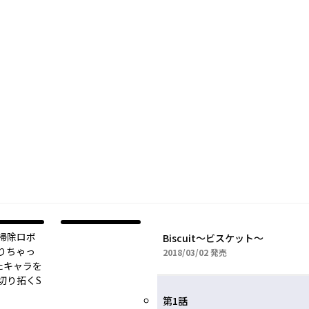
掃除ロボ
Biscuit～ビスケット～
りちゃっ
2018年03月02日
2018/03/02
発売
たキャラを
切り拓くS
第1話