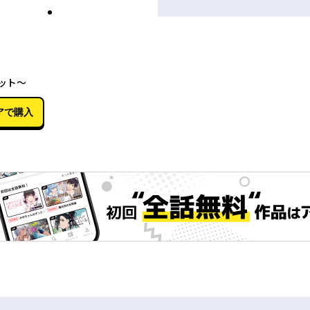
03月02日
ケット～
アで購入