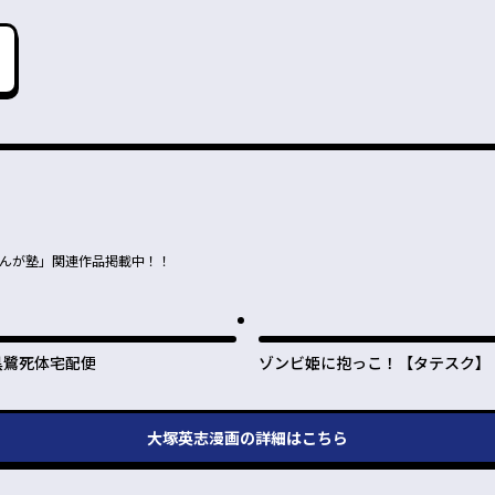
まんが塾」関連作品掲載中！！
黒鷺死体宅配便
ゾンビ姫に抱っこ！【タテスク】
大塚英志漫画
の詳細はこちら