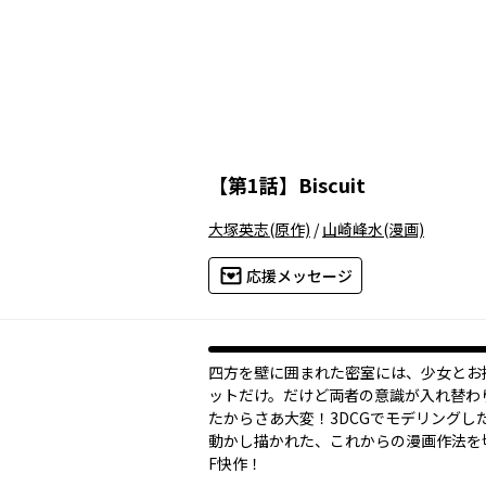
【
第1話
】
Biscuit
大塚英志
(原作)
/
山崎峰水
(漫画)
応援メッセージ
四方を壁に囲まれた密室には、少女とお
ットだけ。だけど両者の意識が入れ替わ
たからさあ大変！3DCGでモデリングし
動かし描かれた、これからの漫画作法を
F快作！