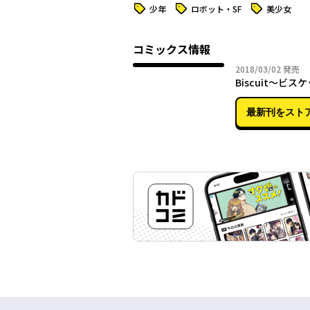
タグ
タグ
タグ
少年
ロボット・SF
美少女
コミックス情報
2018年
2018/03/02
発売
Biscuit～ビス
最新刊をスト