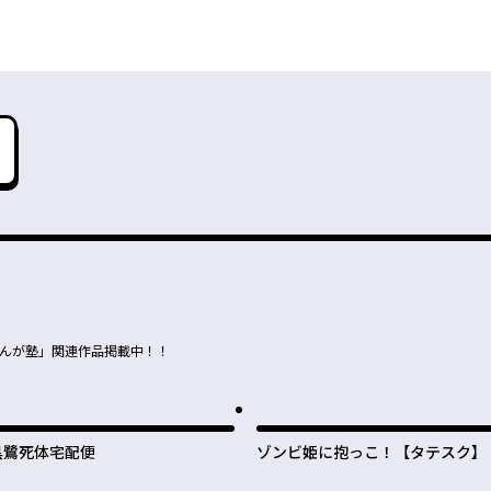
まんが塾」関連作品掲載中！！
黒鷺死体宅配便
ゾンビ姫に抱っこ！【タテスク】