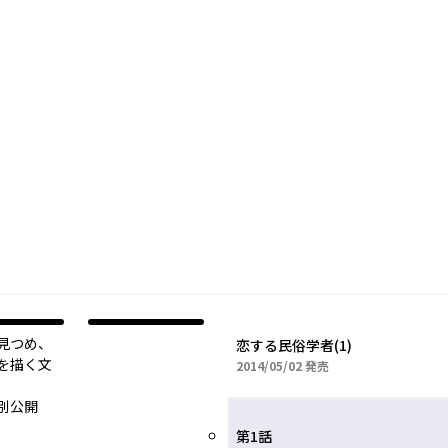
見つめ、
恋する民俗学者(1)
を描く文
2014年05月02日
2014/05/02
発売
別公開
第1話