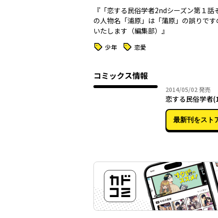
『「恋する民俗学者2ndシーズン第１話
の人物名「浦原」は「蒲原」の誤りです
いたします（編集部）』
タグ
タグ
少年
恋愛
コミックス情報
2014年
2014/05/02
発売
恋する民俗学者(1
最新刊をスト