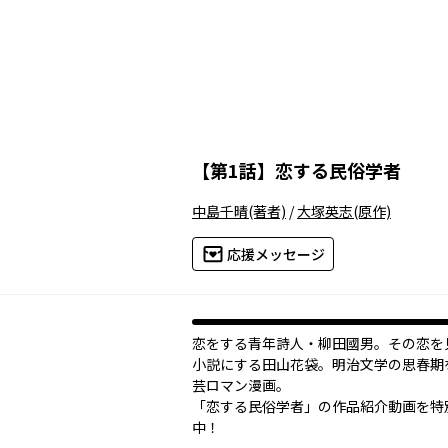
【
第1話
】
恋する民俗学者
中島千晴
(著者)
/
大塚英志
(原作)
応援メッセージ
恋をする青年詩人・柳田國男。その恋を
小説にする田山花袋。明治文学の思春期
芸ロマン漫画。
「恋する民俗学者」の作品紹介動画を特
中！