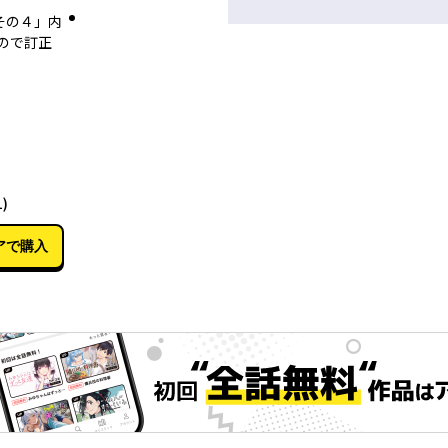
その４」内
ので訂正
05月02日
)
アで購入