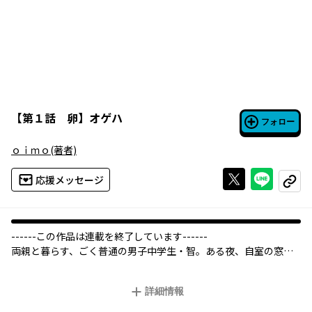
【
第１話 卵
】
オゲハ
フォロー
ｏｉｍｏ
(著者)
Xで投稿する
ライン
応援メッセージ
コピー
------この作品は連載を終了しています------
両親と暮らす、ごく普通の男子中学生・智。ある夜、自室の窓か
ら双眼鏡で外を眺めていると、空に浮遊している不思議な物体を
目撃する。近所の公園へと落下したそれを探しに行くと、そこで
詳細情報
発見したのはとんでもない姿をした異形の生物だった。その生物
を目の当たりにした智が取った行動とは…？