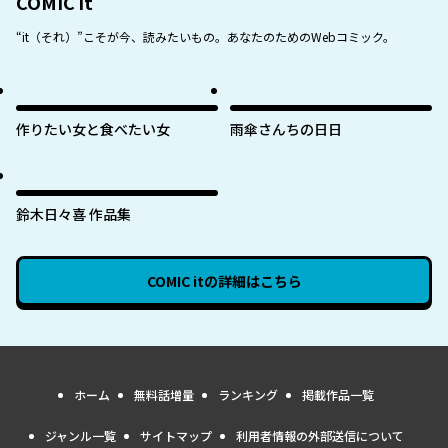
COMIC it
“it（それ）”こそが今、読みたいもの。あなたのためのWebコミック。
作りたい女と食べたい女
雨傘さんちの日日
鈴木日々喜 作品集
COMIC it
の詳細はこちら
ホーム
無料話増量
ランキング
掲載作品一覧
ジャンル一覧
サイトマップ
利用者情報の外部送信について