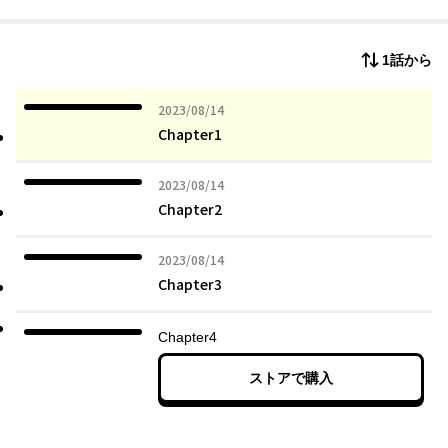
で、名状し難い「宇宙的真実」に触れてしまう運命にあること
を、知る由もなく。
「クトゥルフ神話」の最高傑作を、世界中から最高評価を受ける
1話から
「ラヴクラフト描き」が完全漫画化。
【手塚治虫文化賞】マンガ大賞最終候補、【米国アイズナー賞】
ノミネート、【仏国アングレーム国際漫画祭】公式セレクション
2023年08月14日
2023/08/14
選出、【仏国Prix Asie de la Critique ACBD 2019】受
Chapter1
賞、【仏国DARUMA2019】最優秀作画賞・最優秀デザイン賞受
賞、【米国ハーベイ賞】ノミネートほか、数々の賞賛を呼ぶ「ラ
2023年08月14日
2023/08/14
ヴクラフト傑作集」シリーズ最新作。
Chapter2
2023年08月14日
2023/08/14
Chapter3
Chapter4
ストアで購入