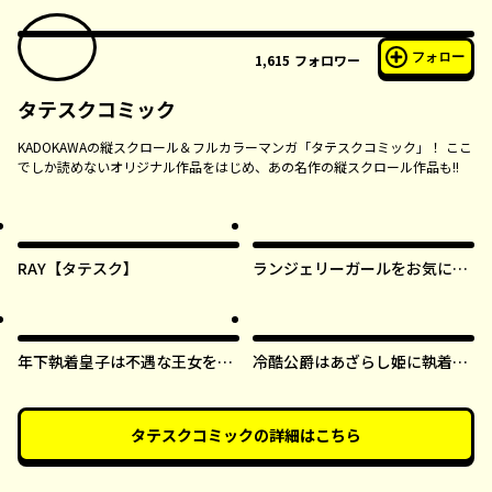
フォロー
1,615
フォロワー
タテスクコミック
KADOKAWAの縦スクロール＆フルカラーマンガ「タテスクコミック」！ ここ
でしか読めないオリジナル作品をはじめ、あの名作の縦スクロール作品も!!
RAY【タテスク】
ランジェリーガールをお気に召
すまま【タテスク】
年下執着皇子は不遇な王女を愛
冷酷公爵はあざらし姫に執着中
しすぎてる【タテスク】
【タテスク】
タテスクコミック
の詳細はこちら