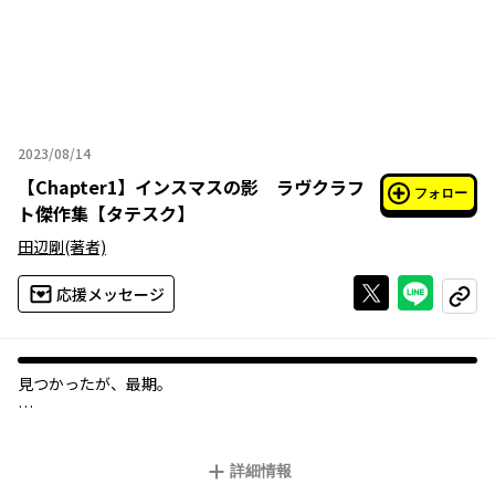
2023/08/14
2023年08月14日
【
Chapter1
】
インスマスの影 ラヴクラフ
フォロー
ト傑作集【タテスク】
田辺剛
(著者)
Xで投稿する
ライン
応援メッセージ
コピー
見つかったが、最期。
一九二七年七月、ニューイングランドを周遊していた「私」は、
地図にも載っていない頽廃した港町・インスマスを訪れた。魚類
詳細情報
を彷彿とさせる奇怪な風貌の人々が棲み、深い影に覆われた其処