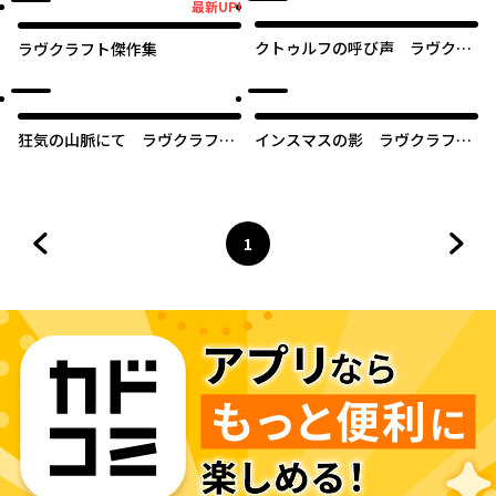
最新UP!
最新UP!
クトゥルフの呼び声 ラヴクラ
ラヴクラフト傑作集
フト傑作集【タテスク】
狂気の山脈にて ラヴクラフト
インスマスの影 ラヴクラフト
傑作集【タテスク】
傑作集【タテスク】
1
前のページへ
ページ
へ
次の