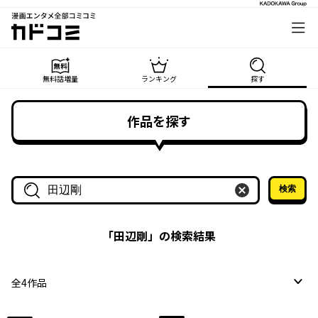
漫画エンタメ全部コミコミ
カドコミ
無料話増量
ランキング
探す
作品を探す
検索
作品名・作家名で探す
「
田辺剛
」の検索結果
全
4
作品