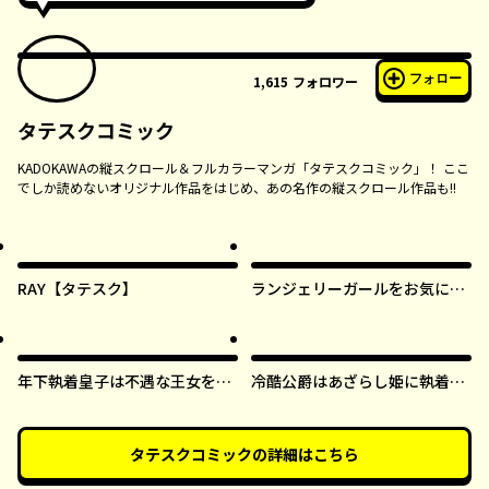
フォロー
1,615
フォロワー
タテスクコミック
KADOKAWAの縦スクロール＆フルカラーマンガ「タテスクコミック」！ ここ
でしか読めないオリジナル作品をはじめ、あの名作の縦スクロール作品も!!
RAY【タテスク】
ランジェリーガールをお気に召
すまま【タテスク】
年下執着皇子は不遇な王女を愛
冷酷公爵はあざらし姫に執着中
しすぎてる【タテスク】
【タテスク】
タテスクコミック
の詳細はこちら