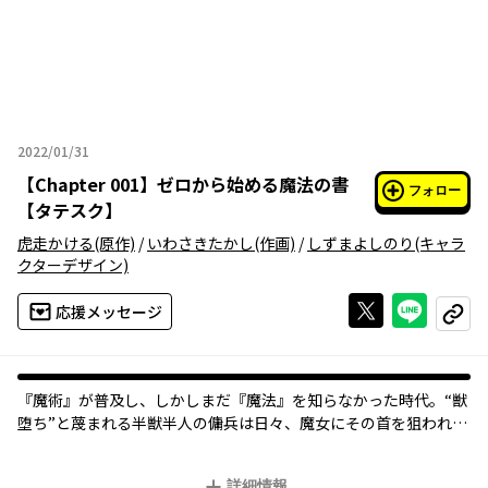
2022/01/31
2022年01月31日
【
Chapter 001
】
ゼロから始める魔法の書
フォロー
【タテスク】
虎走かける
(原作)
/
いわさきたかし
(作画)
/
しずまよしのり
(キャラ
クターデザイン)
Xで投稿する
ライン
応援メッセージ
コピー
『魔術』が普及し、しかしまだ『魔法』を知らなかった時代。“獣
堕ち”と蔑まれる半獣半人の傭兵は日々、魔女にその首を狙われて
いた。人間になることを夢見る彼はある日、森で美しき魔女と出
会い――。
詳細情報