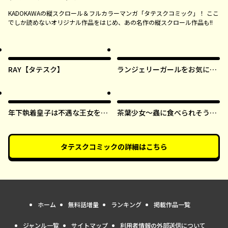
KADOKAWAの縦スクロール＆フルカラーマンガ「タテスクコミック」！ ここ
でしか読めないオリジナル作品をはじめ、あの名作の縦スクロール作品も!!
RAY【タテスク】
ランジェリーガールをお気に召
すまま【タテスク】
年下執着皇子は不遇な王女を愛
茶葉少女～蟲に食べられそうに
しすぎてる【タテスク】
なったら、私の能力が覚醒しま
した！～【タテスク】
タテスクコミック
の詳細はこちら
ホーム
無料話増量
ランキング
掲載作品一覧
ジャンル一覧
サイトマップ
利用者情報の外部送信について