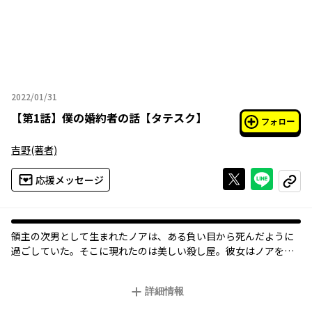
2022/01/31
2022年01月31日
【
第1話
】
僕の婚約者の話【タテスク】
フォロー
吉野
(著者)
Xで投稿する
ライン
応援メッセージ
コピー
領主の次男として生まれたノアは、ある負い目から死んだように
過ごしていた。そこに現れたのは美しい殺し屋。彼女はノアを追
い詰め――
「結婚しましょう！」
詳細情報
どうやら一流の暗殺者に惚れられてしまったようです!?オールKAD
OKAWAによる縦スクロール漫画大賞受賞作！